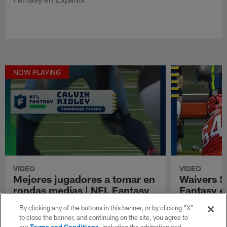
NOW PLAYING
VIDEO
VIDEO
Mejores jugadores a tomar en
Waivers S
rondas medias | NFL Fantasy
Fantasy e
en Español
Waivers Seman
By clicking any of the buttons in this banner, or by clicking "X"
Mejores jugadores a tomar en rondas medias
to close the banner, and continuing on the site, you agree to
| NFL Fantasy en Español